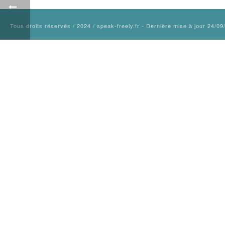
Tous droits réservés / 2024 / speak-freely.fr - Dernière mise à jour 24/0