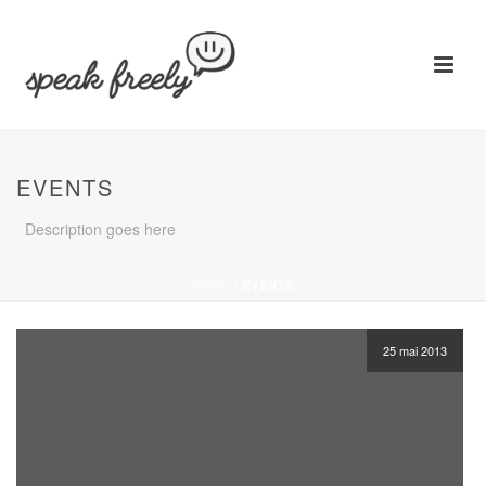
EVENTS
Description goes here
HOME
/
EVENTS
25 mai 2013