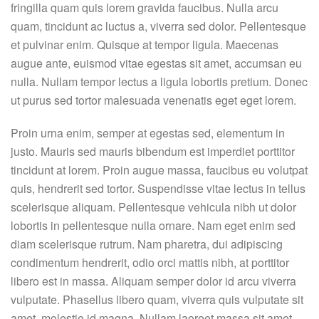
fringilla quam quis lorem gravida faucibus. Nulla arcu
quam, tincidunt ac luctus a, viverra sed dolor. Pellentesque
et pulvinar enim. Quisque at tempor ligula. Maecenas
augue ante, euismod vitae egestas sit amet, accumsan eu
nulla. Nullam tempor lectus a ligula lobortis pretium. Donec
ut purus sed tortor malesuada venenatis eget eget lorem.
Proin urna enim, semper at egestas sed, elementum in
justo. Mauris sed mauris bibendum est imperdiet porttitor
tincidunt at lorem. Proin augue massa, faucibus eu volutpat
quis, hendrerit sed tortor. Suspendisse vitae lectus in tellus
scelerisque aliquam. Pellentesque vehicula nibh ut dolor
lobortis in pellentesque nulla ornare. Nam eget enim sed
diam scelerisque rutrum. Nam pharetra, dui adipiscing
condimentum hendrerit, odio orci mattis nibh, at porttitor
libero est in massa. Aliquam semper dolor id arcu viverra
vulputate. Phasellus libero quam, viverra quis vulputate sit
amet, molestie id magna. Nullam laoreet massa sit amet