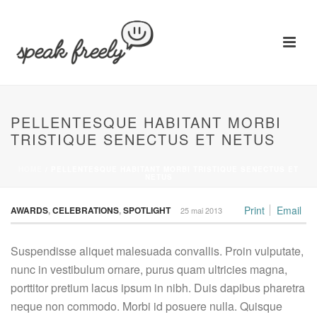
PELLENTESQUE HABITANT MORBI
TRISTIQUE SENECTUS ET NETUS
HOME
/
PELLENTESQUE HABITANT MORBI TRISTIQUE SENECTUS ET
NETUS
Print
Email
AWARDS
,
CELEBRATIONS
,
SPOTLIGHT
25 mai 2013
Suspendisse aliquet malesuada convallis. Proin vulputate,
nunc in vestibulum ornare, purus quam ultricies magna,
porttitor pretium lacus ipsum in nibh. Duis dapibus pharetra
neque non commodo. Morbi id posuere nulla. Quisque