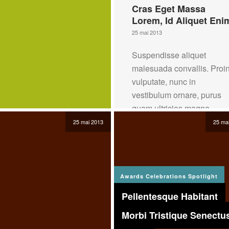
Cras Eget Massa
Lorem, Id Aliquet Eni
25 mai 2013
Suspendisse aliquet
malesuada convallis. Proi
vulputate, nunc in
vestibulum ornare, purus
quam ultricies magna
25 mai 2013
25 ma
Read more
Awards
Celebrations
Spotlight
Pellentesque Habitant
Morbi Tristique Senectus