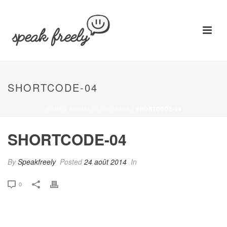
SHORTCODE-04
HOME
/
ANIMATED COLUMNS
/ SHORTCODE-04
SHORTCODE-04
By
Speakfreely
Posted
24 août 2014
In
0