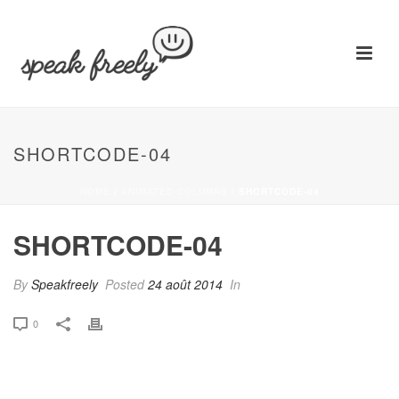
SHORTCODE-04
HOME
/
ANIMATED COLUMNS
/ SHORTCODE-04
SHORTCODE-04
By
Speakfreely
Posted
24 août 2014
In
0