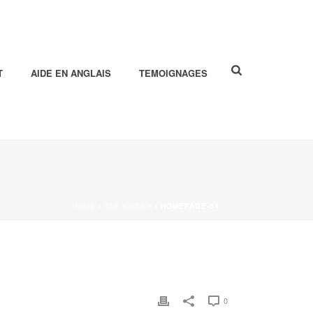
T
AIDE EN ANGLAIS
TEMOIGNAGES
HOME
/
TAB SLIDER
/ HOMEPAGE-04
0