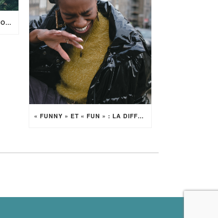
POURQUOI LES ANGLAIS NE VOUS SOUHAITENT PAS LA BONNE ANNÉE
« FUNNY » ET « FUN » : LA DIFFÉRENCE !