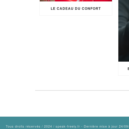
LE CADEAU DU CONFORT
Tous droits réservés / 2024 / speak-freely.fr - Dernière mise à jour 24/0